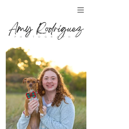
Amy Rodriguez
P H O T O G R A P H Y